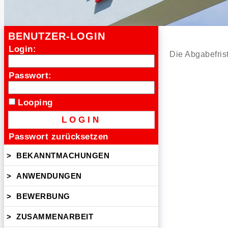
BENUTZER-LOGIN
Login:
Die Abgabefris
Passwort:
Looping
Passwort zurücksetzen
>
BEKANNTMACHUNGEN
>
ANWENDUNGEN
>
BEWERBUNG
>
ZUSAMMENARBEIT