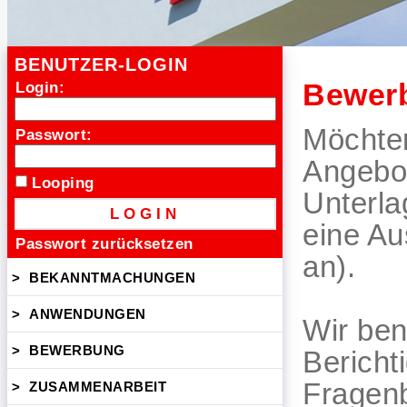
BENUTZER-LOGIN
Bewer
Login:
Möchten
Passwort:
Angebot
Looping
Unterla
eine Au
Passwort zurücksetzen
an).
>
BEKANNTMACHUNGEN
>
ANWENDUNGEN
Wir ben
>
BEWERBUNG
Bericht
Fragenb
>
ZUSAMMENARBEIT