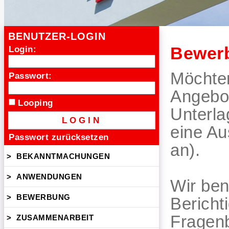
BENUTZER-LOGIN
Bewer
Login:
Möchten
Passwort:
Angebot
Looping
Unterla
eine Au
Passwort zurücksetzen
an).
>
BEKANNTMACHUNGEN
>
ANWENDUNGEN
Wir ben
>
BEWERBUNG
Bericht
Fragenb
>
ZUSAMMENARBEIT