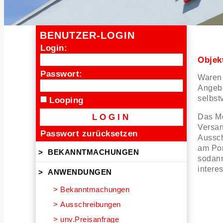
BENUTZER-LOGIN
Login:
Objek
Passwort:
Waren 
Angebo
selbstv
Looping
Das M
Versan
Passwort zurücksetzen
Aussch
am Por
>
BEKANNTMACHUNGEN
sodann
intere
>
ANWENDUNGEN
>
Bekanntmachungen
>
Ausschreibungen
>
unv.Preisanfrage