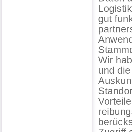
Logisti
gut fun
partner
Anwendu
Stammda
Wir hab
und die
Auskunf
Standor
Vorteil
reibung
berücks