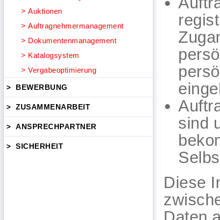
Auftr
>
Auktionen
regis
>
Auftragnehmermanagement
Zugan
>
Dokumentenmanagement
persö
>
Katalogsystem
persö
>
Vergabeoptimierung
einge
>
BEWERBUNG
Auftr
>
ZUSAMMENARBEIT
sind 
>
ANSPRECHPARTNER
bekom
>
SICHERHEIT
Selbs
Diese I
zwische
Daten a