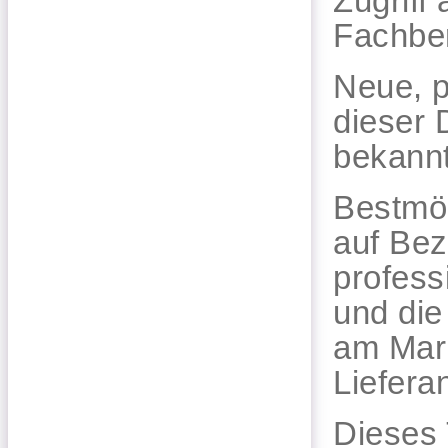
Zugriff
Fachber
Neue, p
dieser 
bekann
Bestmög
auf Bez
profess
und die
am Mar
Liefer
Dieses 