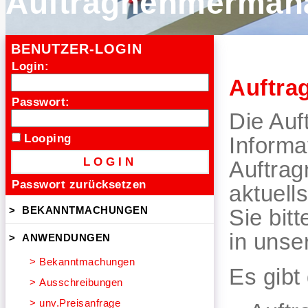
Auftragnehmerman
BENUTZER-LOGIN
Login:
Auftra
Passwort:
Die Auf
Looping
Informa
Auftra
Passwort zurücksetzen
aktuell
>
BEKANNTMACHUNGEN
Sie bit
in unse
>
ANWENDUNGEN
>
Bekanntmachungen
Es gibt
>
Ausschreibungen
>
unv.Preisanfrage